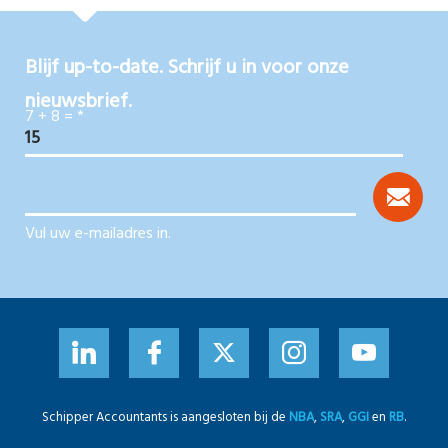
Blijf up-to-date. Schrijf u in voor onze
nieuwsbrief.
7 + 8 =
*
Vul uw e-mailadres in.
Schipper Accountants is aangesloten bij de
NBA
,
SRA
,
GGI
en
RB
.