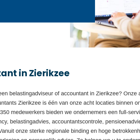
nt in Zierikzee
een belastingadviseur of
accountant
in Zierikzee
? Onze a
ntant
s
Zierikzee
is één van
onze acht
locaties binnen o
 350 medewerkers bieden we ondernemers een full-servic
ncy
,
belastingadvies
, accountantscontrole,
pensioenadvie
Vanuit onze sterke regionale binding en hoge betrokken