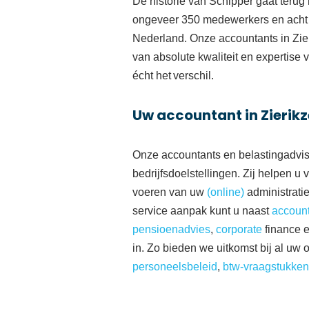
De historie van Schipper gaat terug 
ongeveer
350 medewerkers en acht 
Nederland.
Onze
accountant
s
in Zi
van absolute kwaliteit en expertis
écht het verschil.
Uw accountant in Zierik
Onze
accountants en belastingadvis
bedrijfsdoelstellingen.
Zij helpen u 
voeren van
uw
(online)
administrati
service aanpak kunt u
naast
accoun
pensioenadvies
,
corporate
finance
in.
Zo bieden we uitkomst bij al uw
personeelsbeleid
,
btw-vraagstukken