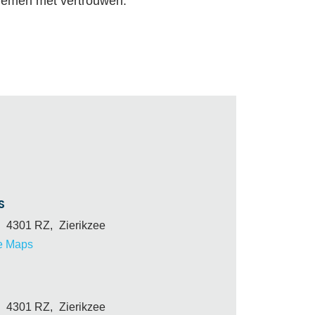
ernemen met vertrouwen.
S
4301 RZ,
Zierikzee
e Maps
4301 RZ,
Zierikzee