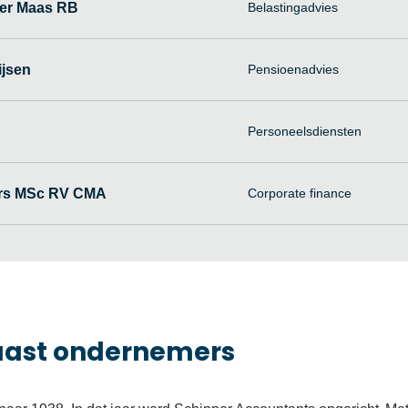
der Maas RB
Belastingadvies
ijsen
Pensioenadvies
Personeelsdiensten
ers MSc RV CMA
Corporate finance
naast ondernemers