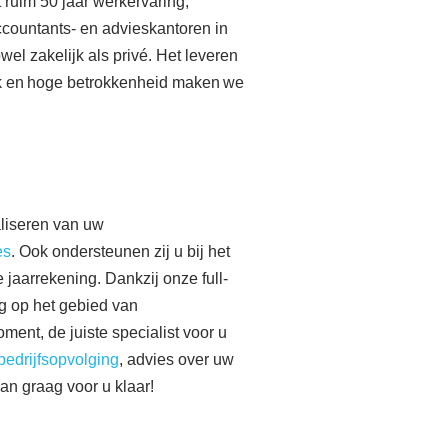
 ruim 50 jaar werkervaring,
accountants- en advieskantoren in
wel zakelijk als privé.
Het leveren
pak en hoge betrokkenheid maken we
ealiseren van uw
es
. Ook ondersteunen zij u bij het
 jaarrekening
.
Dankzij onze full-
ng op het gebied van
ment, de juiste specialist voor u
bedrijfsopvolging
, advies over uw
an graag voor u klaar!