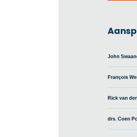
Aansp
John Swaan
François Wes
Rick van den
drs. Coen P