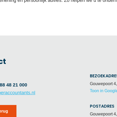
verlening en persoonlijk advies. Zo helpen we u te ond
ct
BEZOEKADRE
Gouwepoort 4,
88 48 21 000
Toon in Googl
eraccountants.nl
POSTADRES
terug
Gouwepoort 4,