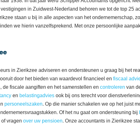
naar 1938. In dat jaar werd Schipper Accountants opgericht. Met
vestigingen in Zuidwest-Nederland behoren we
tot de top 25 
erikzee
staan u bij in alle aspecten van het ondernemerschap, zo
e vinden we hierin vanzelfsprekend. Met onze persoonlijke aan
zee
eurs in Zierikzee
adviseren en ondersteunen u
graag
bij het r
vooruit door het bieden van waardevol financieel en
fiscaal advi
e,
de fiscale aangiften en
het samenstellen
en
controleren
van de
tancy
en
belastingadvies
ook bij
ons
t
erecht voor dienstverleni
en
personeelszaken
.
Op die manier schakelen we op het juist mo
ondernemersvraagstukken.
Of het nu gaat om ondersteuning bij
of
vragen
over uw pensioen
. Onze
accountant
s
in Zierikzee
sta