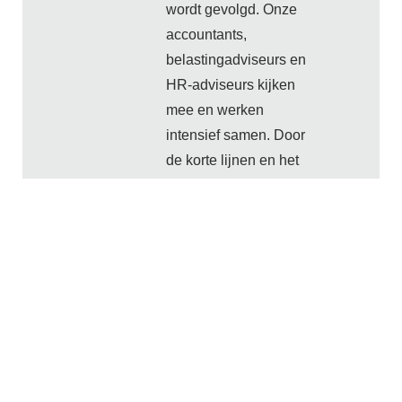
wordt gevolgd. Onze
accountants,
belastingadviseurs en
HR-adviseurs kijken
mee en werken
intensief samen. Door
de korte lijnen en het
intensieve,
persoonlijke contact,
kunnen zij snel
schakelen. U verliest
geen tijd met iedereen
keer op keer bij te
praten. We kennen u,
we weten waar u staat
en waar u heen wilt.