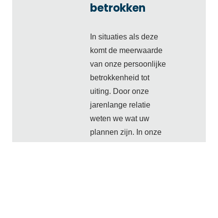
betrokken
In situaties als deze
komt de meerwaarde
van onze persoonlijke
betrokkenheid tot
uiting. Door onze
jarenlange relatie
weten we wat uw
plannen zijn. In onze
gesprekken brengen
we de toekomst
steeds ter sprake. Op
die manier zijn we
voorbereid op
omstandigheden die