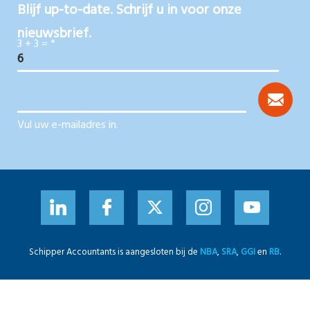
Blijf up-to-date. Schrijf u in voor onze
nieuwsbrief.
3 + 3 =
*
Vul uw e-mailadres in.
Schipper Accountants is aangesloten bij de
NBA
,
SRA
,
GGI
en
RB
.