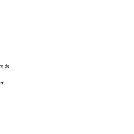
om de
men