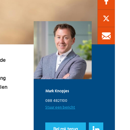
 de
ing
llen
Mark Knopjes
088 4821100
Stuur een bericht
Bel mij terug