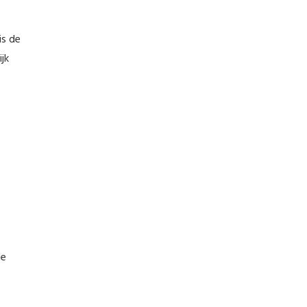
is de
jk
le