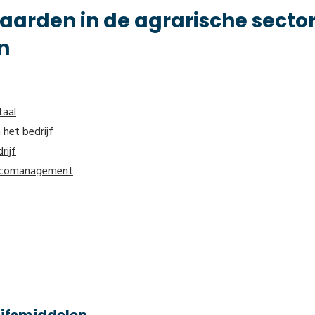
arden in de agrarische sector
n
taal
 het bedrijf
rijf
risicomanagement