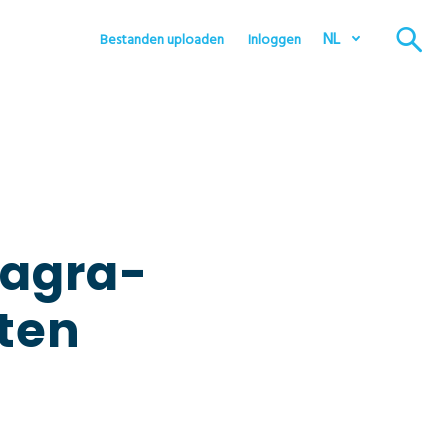
NL
Bestanden uploaden
Inloggen
 agra­
nten