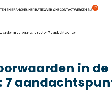
STEN EN BRANCHES
INSPIRATIE
OVER ONS
CONTACT
WERKEN BIJ
waarden in de agra­rische sector: 7 aandachts­punten
oor­waarden in de
r: 7 aandachts­pu