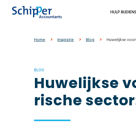
HULP BIJ
DIEN
Home
Inspiratie
Blog
Huwelijkse voor­
BLOG
Huwelijkse v
rische secto