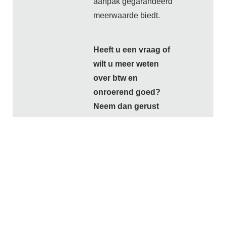
aanpak gegarandeerd
meerwaarde biedt.
Heeft u een vraag of
wilt u meer weten
over btw en
onroerend goed?
Neem dan gerust
contact
met ons op!
Wij staan graag voor
u klaar.
← Meer btw-advies