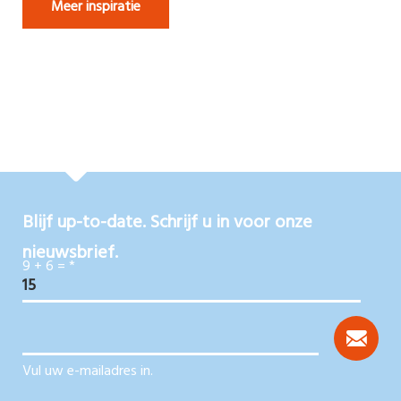
Meer inspiratie
Blijf up-to-date. Schrijf u in voor onze
nieuwsbrief.
9 + 6 =
*
Vul uw e-mailadres in.