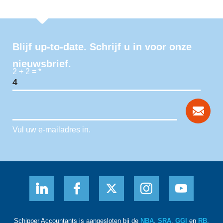
Blijf up-to-date. Schrijf u in voor onze
nieuwsbrief.
2 + 2 =
*
Vul uw e-mailadres in.
Schipper Accountants is aangesloten bij de
NBA
,
SRA
,
GGI
en
RB
.