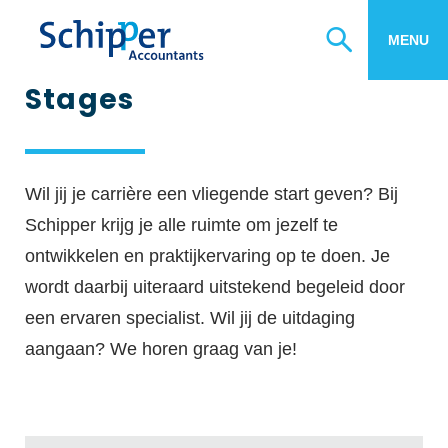
Zierikzee
Werken bij
MENU
Algemeen contact
Agrarisch
Bestanden uploaden
Stages
Familiebedrijven
Inloggen online diensten
Horeca & recreatie
Bel
088 48 21 000
Inloggen kandidatenportal
Zorg & welzijn
Ma t/m vrij van 08.30 tot 17.00 uur.
Mkb
Stuur een bericht
Wil jij je carrière een vliegende start geven? Bij
Schipper krijg je alle ruimte om jezelf te
Direct naar:
ontwikkelen en praktijkervaring op te doen. Je
wordt daarbij uiteraard uitstekend begeleid door
België Desk
een ervaren specialist. Wil jij de uitdaging
Btw-advies
aangaan? We horen graag van je!
Estate planning
Bedrijfsopvolging
Bedrijfscontinuïteitsplan