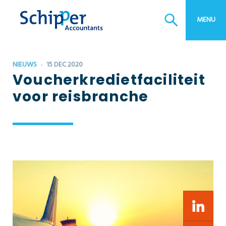
Btw-advies
Estate planning
MENU
Bedrijfsopvolging
Bedrijfscontinuïteitsplan
NIEUWS
15 DEC 2020
Voucherkredietfaciliteit
voor reisbranche