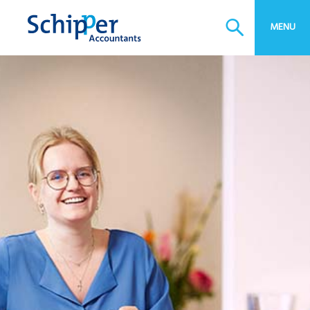
Btw-advies
Estate planning
MENU
Bedrijfsopvolging
Bedrijfscontinuïteitsplan