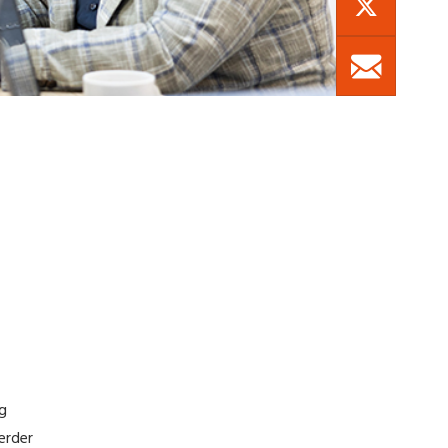
ng
erder