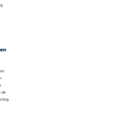
g.
een
 om
n.
e
n de
sting