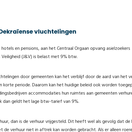
Oekraïense vluchtelingen
hotels en pensions, aan het Centraal Orgaan opvang asielzoekers
n Veiligheid (J&V) is belast met 9% btw.
htelingen door gemeenten kan het verblijf door de aard van het ver
een korte periode. Daarom kan het huidige beleid ook worden toege
tedingsbedrijven accommodaties hun ruimtes aan gemeenten verhur
k dan geldt het lage btw-tarief van 9%.
uur, dan is de verhuur vrijgesteld. Dit heeft wel als gevolg dat d
de verhuur niet in aftrek kan worden gebracht. Als er alleen roer