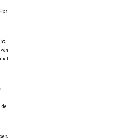
 Hof
ht.
 van
r met
r
r de
ben.