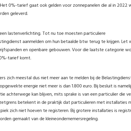
Het 0%-tarief gaat ook gelden voor zonnepanelen die al in 2022 
rden geleverd.
een lastenverlichting. Tot nu toe moesten particuliere
astingdienst aanmelden om hun betaalde btw terug te krijgen. Let 
drijfspanden en openbare gebouwen. Voor die laatste categorie w
0%-tarief komt.
 zich meestal dus niet meer aan te melden bij de Belastingdienst
gewekte energie niet meer is dan 1.800 euro. Bij besluit is nameli
ie achterwege kan blijven, mits sprake is van een particulier die v
grens betekent in de praktijk dat particulieren met installaties 
zich niet hoeven te registeren. Bij grotere installaties is regist
worden gemaakt van de kleineondernemersregeling.