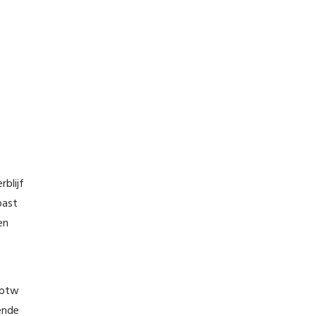
blijf
past
en
e btw
ende