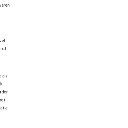
waren
wel
ordt
 als
jk
erder
met
ratie