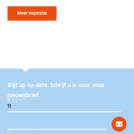
Meer inspiratie
Blijf up-to-date. Schrijf u in voor onze
nieuwsbrief.
9 + 2 =
*