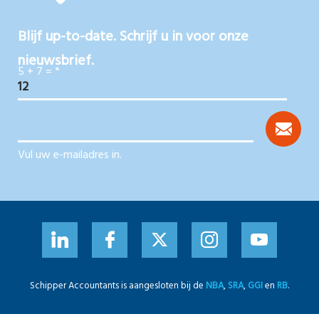
Blijf up-to-date. Schrijf u in voor onze
nieuwsbrief.
5 + 7 =
*
Vul uw e-mailadres in.
Schipper Accountants is aangesloten bij de
NBA
,
SRA
,
GGI
en
RB
.