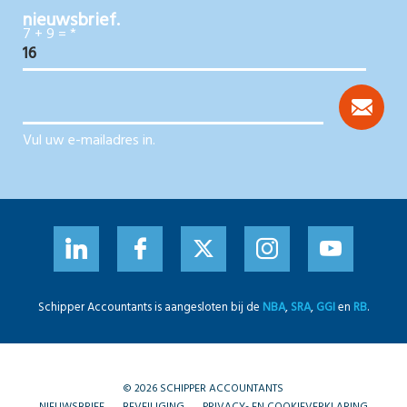
nieuwsbrief.
7 + 9 =
*
Vul uw e-mailadres in.
Schipper Accountants is aangesloten bij de
NBA
,
SRA
,
GGI
en
RB
.
© 2026 SCHIPPER ACCOUNTANTS