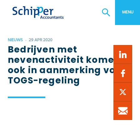
MENU
België Desk
Btw-advies
Estate planning
NIEUWS
29 APR 2020
Bedrijfsopvolging
Bedrijven met
Bedrijfscontinuïteitsplan
nevenactiviteit komen
ook in aanmerking voor
TOGS-regeling