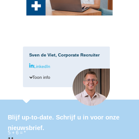
Sven de Viet, Corporate Recruiter
LinkedIn
Toon info
Blijf up-to-date. Schrijf u in voor onze
nieuwsbrief.
5 + 6 =
*