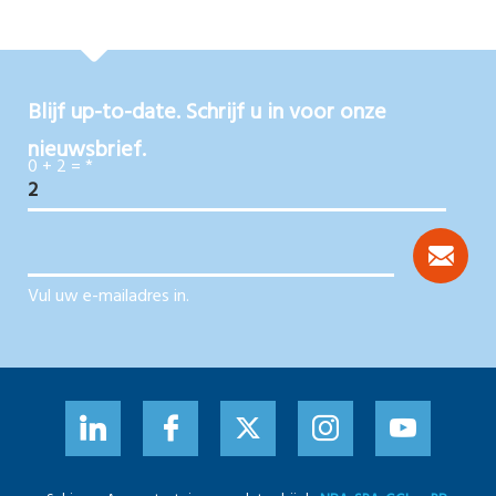
Blijf up-to-date. Schrijf u in voor onze
nieuwsbrief.
0 + 2 =
*
Vul uw e-mailadres in.