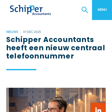
Direct naar:
MENU
België Desk
Btw-advies
NIEUWS
01 DEC 2025
Estate planning
Schipper Accountants
Bedrijfsopvolging
heeft een nieuw centraal
Bedrijfscontinuïteitsplan
telefoonnummer