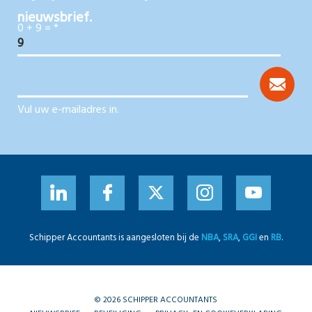
nieuwsbrief.
0 + 9 =
*
Vul uw e-mailadres in.
Schipper Accountants is aangesloten bij de
NBA
,
SRA
,
GGI
en
RB
.
© 2026 SCHIPPER ACCOUNTANTS