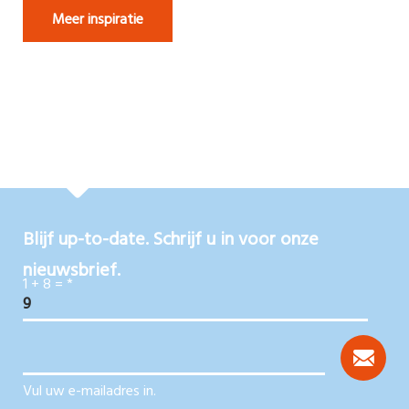
Meer inspiratie
Blijf up-to-date. Schrijf u in voor onze
nieuwsbrief.
1 + 8 =
*
Vul uw e-mailadres in.