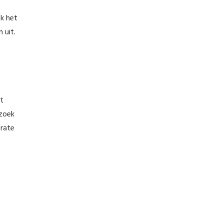
k het
 uit.
et
 zoek
rate