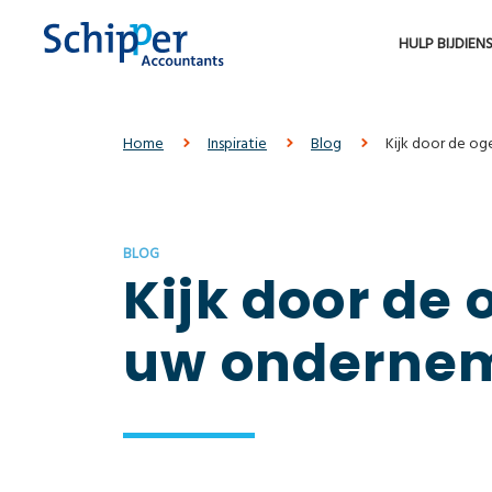
HULP BIJ
DIEN
Home
Inspiratie
Blog
Kijk door de og
BLOG
Kijk door de
uw onderne