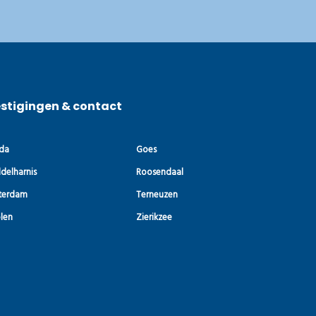
stigingen & contact
da
Goes
delharnis
Roosendaal
terdam
Terneuzen
len
Zierikzee