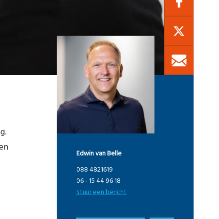
g.
men
Edwin van Belle
088 4821619
06 - 15 44 96 18
Stuur een bericht