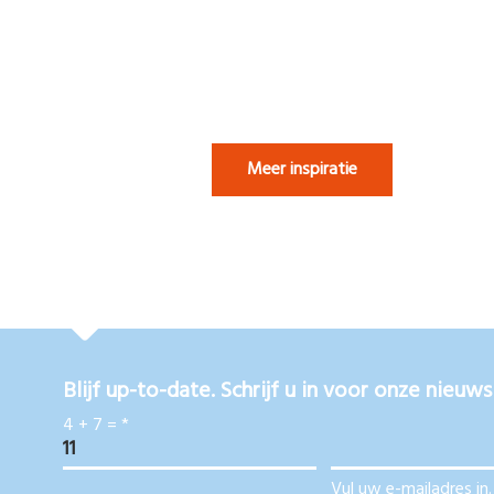
Meer inspiratie
Blijf up-to-date. Schrijf u in voor onze nieuws
4 + 7 =
*
Vul uw e-mailadres in.