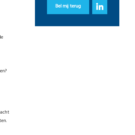
Bel mij terug
de
een?
racht
ten.