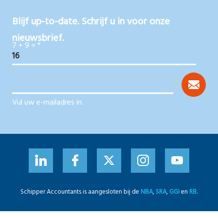
Blijf up-to-date. Schrijf u in voor onze
nieuwsbrief.
7 + 9 =
*
Vul uw e-mailadres in.
Schipper Accountants is aangesloten bij de
NBA
,
SRA
,
GGI
en
RB
.