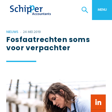
Btw-advies
MENU
Estate planning
Bedrijfsopvolging
Bedrijfscontinuïteitsplan
NIEUWS
24 MEI 2019
Fosfaatrechten soms
voor verpachter