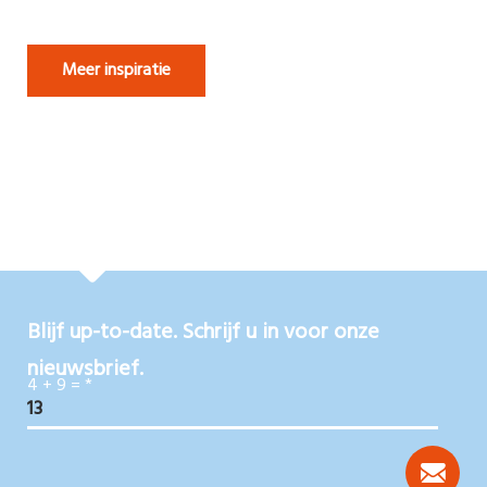
Meer inspiratie
Blijf up-to-date. Schrijf u in voor onze
nieuwsbrief.
4 + 9 =
*