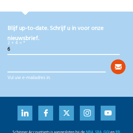
Blijf up-to-date. Schrijf u in voor onze
nieuwsbrief.
2 + 4 =
*
Vul uw e-mailadres in.
Schipper Accountants is aangesloten bij de
NBA
,
SRA
,
GGI
en
RB
.