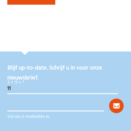
Blijf up-to-date. Schrijf u in voor onze
nieuwsbrief.
2 + 9 =
*
Vul uw e-mailadres in.