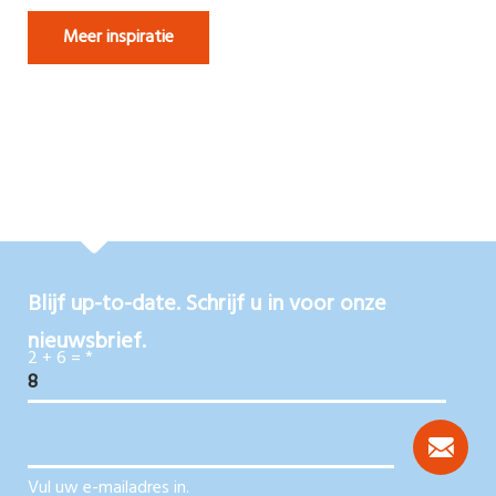
Meer inspiratie
Blijf up-to-date. Schrijf u in voor onze
nieuwsbrief.
2 + 6 =
*
Vul uw e-mailadres in.