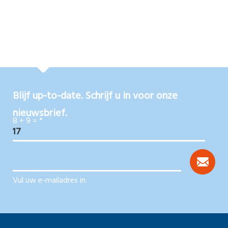
Blijf up-to-date. Schrijf u in voor onze
nieuwsbrief.
8 + 9 =
*
Vul uw e-mailadres in.