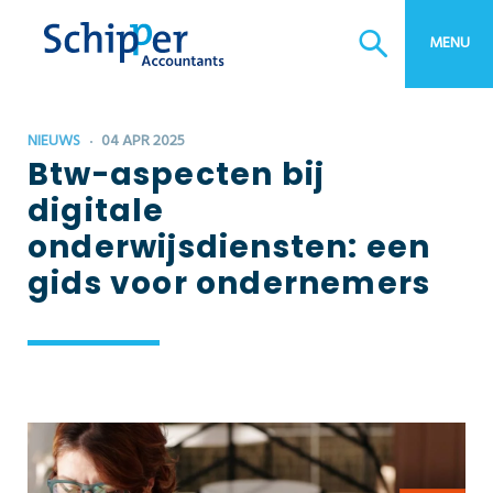
Bedrijfsopvolging
Bedrijfscontinuïteitsplan
MENU
NIEUWS
04 APR 2025
Btw-aspecten bij
digitale
onderwijsdiensten: een
gids voor ondernemers