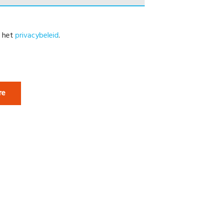
t het
privacybeleid
.
re