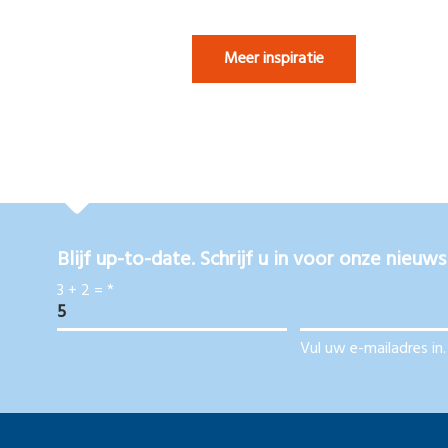
Meer inspiratie
Blijf up-to-date. Schrijf u in voor onze nieuws
3 + 2 =
*
Vul uw e-mailadres in.