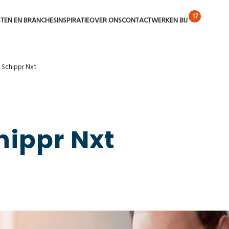
STEN EN BRANCHES
INSPIRATIE
OVER ONS
CONTACT
WERKEN BIJ
 Schippr Nxt
hippr Nxt