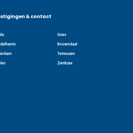
stigingen & contact
da
Goes
delharnis
Roosendaal
terdam
Terneuzen
len
Zierikzee