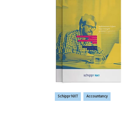
Schippr NXT
Accountancy