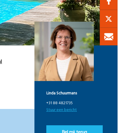
l
Linda Schuurmans
+31 88 4821735
Stuur een bericht
Bel mij terug