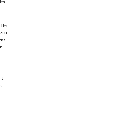
len
. Het
d. U
ndse
jk
nt
oor