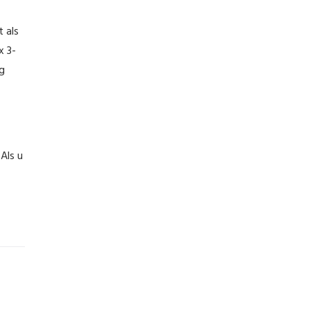
t als
x 3-
g
Als u