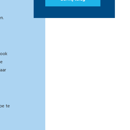
n.
 ook
ie
maar
toe te