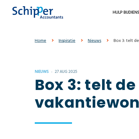
HULP BIJ
DIEN
Home
Inspiratie
Nieuws
Box 3: telt d
NIEUWS
27 AUG 2025
Box 3: telt d
vakantiewoni