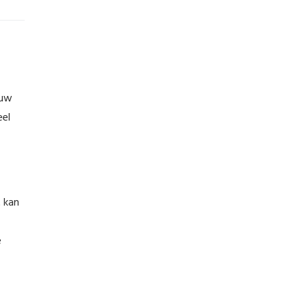
 uw
eel
t kan
e