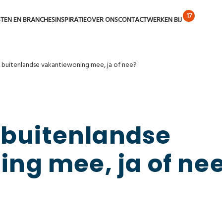
STEN EN BRANCHES
INSPIRATIE
OVER ONS
CONTACT
WERKEN BIJ
e buitenlandse vakantiewoning mee, ja of nee?
e buitenlandse
ng mee, ja of ne