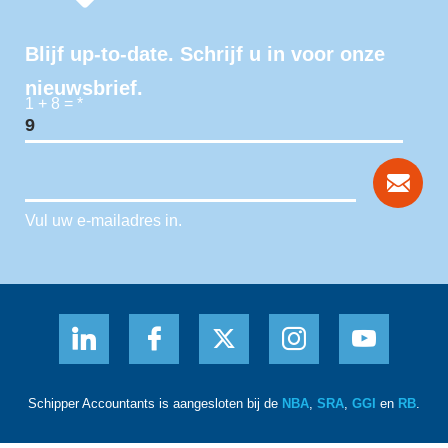
Blijf up-to-date. Schrijf u in voor onze
nieuwsbrief.
1 + 8 =
*
Vul uw e-mailadres in.
Schipper Accountants is aangesloten bij de
NBA
,
SRA
,
GGI
en
RB
.