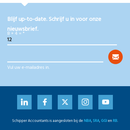
Blijf up-to-date. Schrijf u in voor onze
nieuwsbrief.
8 + 4 =
*
Vul uw e-mailadres in.
Schipper Accountants is aangesloten bij de
NBA
,
SRA
,
GGI
en
RB
.