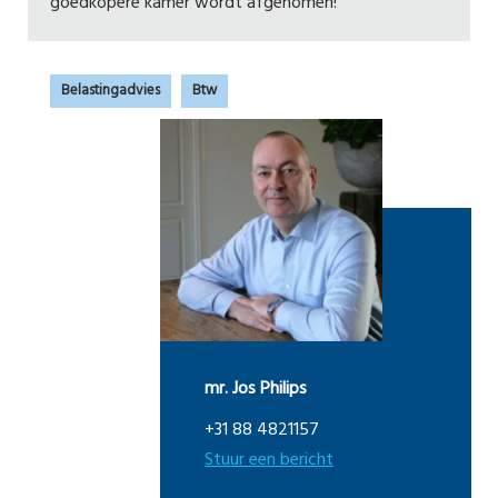
goedkopere kamer wordt afgenomen!
Belastingadvies
Btw
mr. Jos Philips
+31 88 4821157
Stuur een bericht